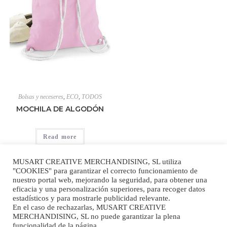
Bolsas y neceseres
,
ECO
,
TODOS
MOCHILA DE ALGODÓN
Read more
MUSART CREATIVE MERCHANDISING, SL utiliza
"COOKIES" para garantizar el correcto funcionamiento de
nuestro portal web, mejorando la seguridad, para obtener una
eficacia y una personalización superiores, para recoger datos
estadísticos y para mostrarle publicidad relevante.
En el caso de rechazarlas, MUSART CREATIVE
MERCHANDISING, SL no puede garantizar la plena
Aviso Legal
|
Politica de Privacidad
|
Politica de Cookies
|
Mapa Web
funcionalidad de la página.