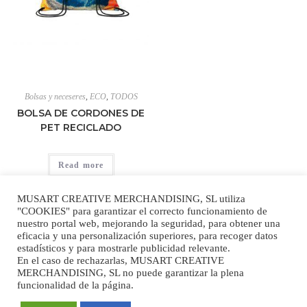
Bolsas y neceseres
,
ECO
,
TODOS
BOLSA DE CORDONES DE
PET RECICLADO
Read more
MUSART CREATIVE MERCHANDISING, SL utiliza
"COOKIES" para garantizar el correcto funcionamiento de
nuestro portal web, mejorando la seguridad, para obtener una
eficacia y una personalización superiores, para recoger datos
estadísticos y para mostrarle publicidad relevante.
En el caso de rechazarlas, MUSART CREATIVE
MERCHANDISING, SL no puede garantizar la plena
Aviso Legal
|
Politica de Privacidad
|
Politica de Cookies
|
Mapa Web
funcionalidad de la página.