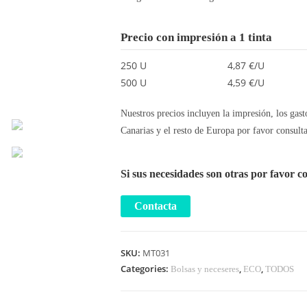
Precio con impresión a 1 tinta
250 U
4,87 €/U
500 U
4,59 €/U
Nuestros precios incluyen la impresión, los gast
Canarias y el resto de Europa por favor consulta
Si sus necesidades son otras por favor c
SKU:
MT031
Categories:
,
,
Bolsas y neceseres
ECO
TODOS