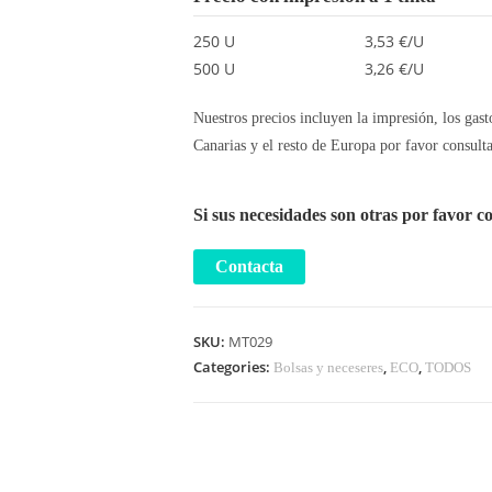
250 U
3,53 €/U
500 U
3,26 €/U
Nuestros precios incluyen la impresión, los gast
Canarias y el resto de Europa por favor consulta
Si sus necesidades son otras por favor c
SKU:
MT029
Categories:
,
,
Bolsas y neceseres
ECO
TODOS