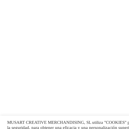
MUSART CREATIVE MERCHANDISING, SL utiliza "COOKIES" para ga
Aviso Legal
|
Politica de Privacidad
|
Politica de Cookies
|
Mapa Web
la seguridad, para obtener una eficacia y una personalización superi