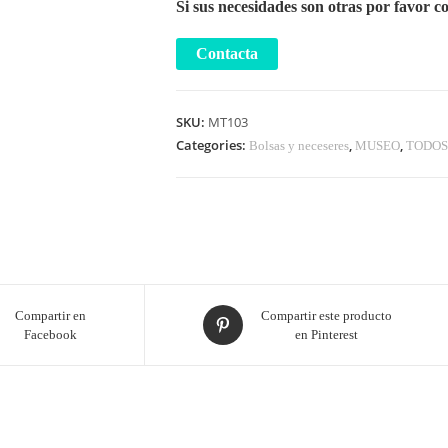
Si sus necesidades son otras por favor c
SKU:
MT103
Categories:
,
,
Bolsas y neceseres
MUSEO
TODOS
Compartir en
Compartir este producto
Facebook
en Pinterest