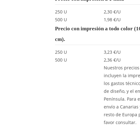
250 U
2,30 €/U
500 U
1,98 €/U
Precio con impresión a todo color (1
cm).
250 U
3,23 €/U
500 U
2,36 €/U
Nuestros precios
incluyen la impre
los gastos técnic
de diseño, y el en
Península. Para e
envío a Canarias 
resto de Europa 
favor consultar.