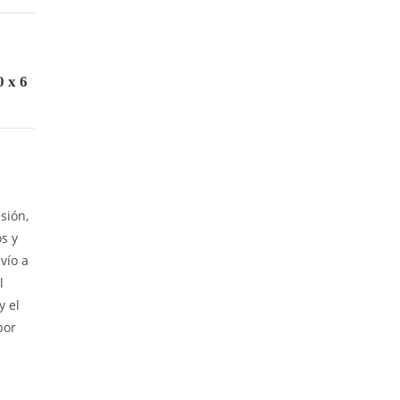
0 x 6
sión,
os y
vío a
l
y el
por