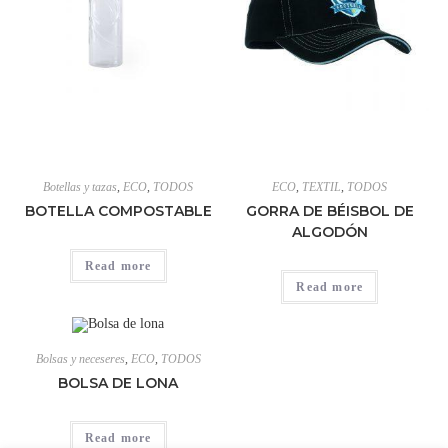
Botellas y tazas
,
ECO
,
TODOS
ECO
,
TEXTIL
,
TODOS
BOTELLA COMPOSTABLE
GORRA DE BÉISBOL DE
ALGODÓN
Read more
Read more
Bolsas y neceseres
,
ECO
,
TODOS
BOLSA DE LONA
Read more