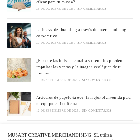
eficaz para tu museo?
23 DE OCTUBRE DE 2025
/
SIN COMENTARIOS
La fuerza del branding a través del merchandising
corporativo
20 DE OCTUBRE DE 2025
/
SIN COMENTARIOS
¿Por qué las bolsas de malla sostenibles pueden
impulsar las ventas y la imagen ecológica de tu
frutería?
15 DE SEPTIEMBRE DE 2025
/
SIN COMENTARIOS
Artículos de papelería eco: la mejor bienvenida para
tu equipo en la oficina
12 DE SEPTIEMBRE DE 2025
/
SIN COMENTARIOS
¡Bolsas de tela, vasos personalizados, botellas
MUSART CREATIVE MERCHANDISING, SL utiliza
reutilizables y mucho más en Musart Creative!